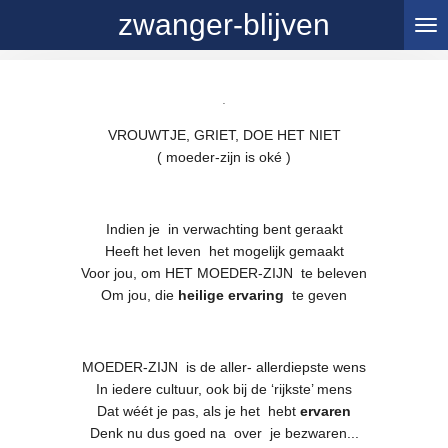
zwanger-blijven
Ga
direct
naar
de
.
hoofdinhoud
VROUWTJE, GRIET, DOE HET NIET
( moeder-zijn is oké )
Indien je in verwachting bent geraakt
Heeft het leven het mogelijk gemaakt
Voor jou, om HET MOEDER-ZIJN te beleven
Om jou, die
heilige ervaring
te geven
MOEDER-ZIJN is de aller- allerdiepste wens
In iedere cultuur, ook bij de ‘rijkste’ mens
Dat wéét je pas, als je het hebt
ervaren
Denk nu dus goed na over je bezwaren...