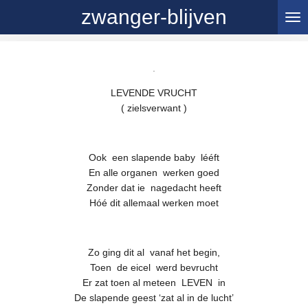
zwanger-blijven
Ga
direct
naar
de
.
hoofdinhoud
LEVENDE VRUCHT
( zielsverwant )
Ook een slapende baby lééft
En alle organen werken goed
Zonder dat ie nagedacht heeft
Hóé dit allemaal werken moet
Zo ging dit al vanaf het begin,
Toen de eicel werd bevrucht
Er zat toen al meteen LEVEN in
De slapende geest ‘zat al in de lucht’