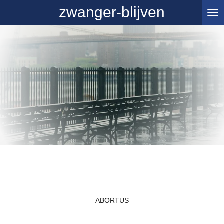
zwanger-blijven
Ga
direct
naar
de
hoofdinhoud
ABORTUS