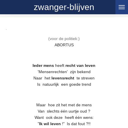
zwanger-blijven
Ga
direct
naar
de
.
hoofdinhoud
(voor de politiek:)
ABORTUS
Ieder mens
heeft
recht van leven
'Mensenrechten' zijn bekend
Naar het
levensrecht
te streven
Is natuurlijk een goede trend
Maar hoe zit het met de mens
Van slechts één uurtje oud ?
Want ook deze heeft één wens:
"
Ik wil leven
!" Is dat fout ?!!